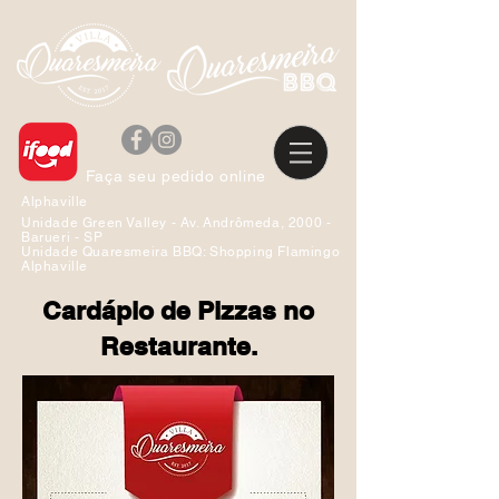
Faça seu pedido online
Alphaville
Unidade Green Valley - Av. Andrômeda, 2000 -
Barueri - SP
Unidade
Quaresmeira BBQ: Shopping Flamingo
Alphaville
Cardápio de Pizzas no
Restaurante.