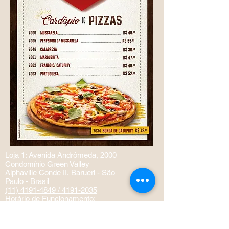
Loja 1: Avenida Andrômeda, 2000
Condomínio Green Valley
Alphaville Conde II, Barueri - São
Paulo - Brasil
(11) 4191-4849
/ 4191-2035
Horário de Funcionamento:
segunda-feira 06:30–15:00
terça-feira 06:30–15:00